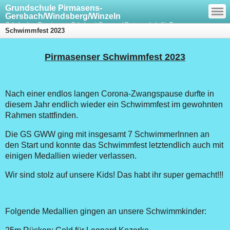
—
Grundschule Pirmasens-
—
—
Gersbach/Windsberg/Winzeln
Schule ohne Rassismus - Schule mit Courage / Partnerschule für Bewegung,
Schwimmfest 2023
Spiel und Sport
Pirmasenser Schwimmfest 2023
Nach einer endlos langen Corona-Zwangspause durfte in
diesem Jahr endlich wieder ein Schwimmfest im gewohnten
Rahmen stattfinden.
Die GS GWW ging mit insgesamt 7 SchwimmerInnen an
den Start und konnte das Schwimmfest letztendlich auch mit
einigen Medallien wieder verlassen.
Wir sind stolz auf unsere Kids! Das habt ihr super gemacht!!!
Folgende Medallien gingen an unsere Schwimmkinder: